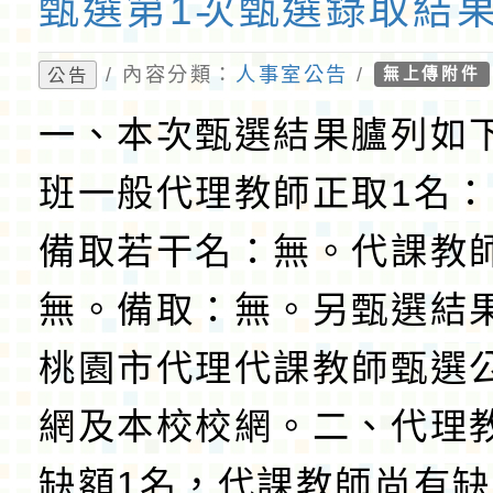
甄選第1次甄選錄取結
/ 內容分類：
人事室公告
/
公告
無上傳附件
一、本次甄選結果臚列如
班一般代理教師正取1名：
備取若干名：無。代課教
無。備取：無。另甄選結
桃園市代理代課教師甄選
網及本校校網。二、代理
缺額1名，代課教師尚有缺