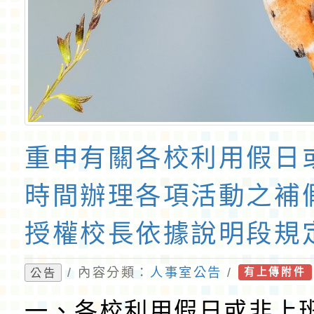
重申有關各校利用假日
時間辦理各項活動之補
授權校長依據說明段規
處，無需報局核備。
/ 內容分類：
人事室公告
/
公告
有上傳附件
一、各校利用假日或非上