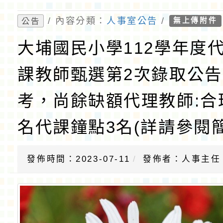
/ 內容分類：
人事室公告
/
公告
無上傳附件
大埔國民小學112學年度
課教師甄選第2次錄取公
考，尚餘缺額代理教師:合
名代課鐘點3名(詳請參閱簡
發佈時間：2023-07-11
發佈者：人事主任