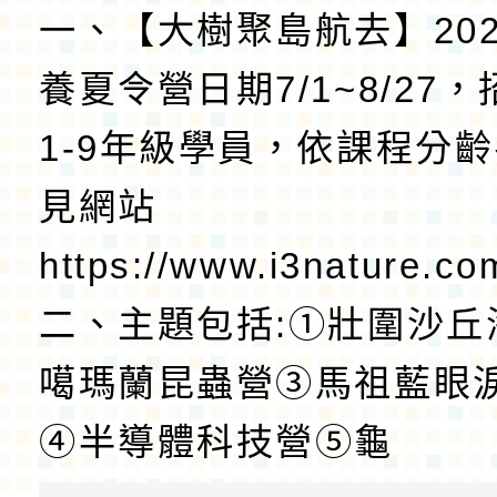
一、【大樹聚島航去】20
養夏令營日期7/1~8/27
1-9年級學員，依課程分
見網站
https://www.i3nature.co
二、主題包括:①壯圍沙丘
噶瑪蘭昆蟲營③馬祖藍眼
④半導體科技營⑤龜