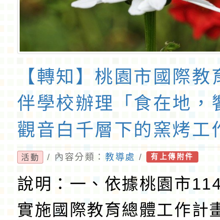
【轉知】桃園市國際教
伴學校辦理「食在地，
觀音白千層下的窯烤工
習活動
/ 內容分類：
教導處
/
活動
有上傳附件
說明：一、依據桃園市11
實施國際教育總體工作計