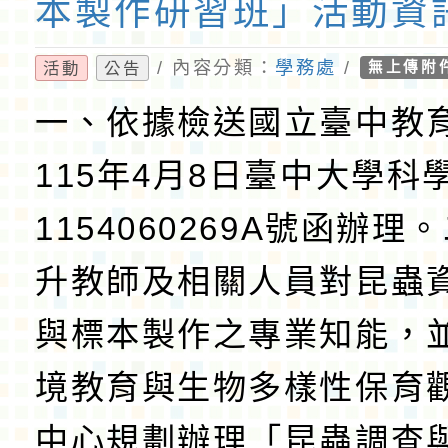
本製作研習班」活動資
/ 內容分類：
學務處
/
活動
公告
無上傳附
一、依據檢送國立臺中教
115年4月8日臺中大學科
1154060269A號函辦理
升教師及相關人員對昆蟲
與標本製作之專業知能，
境教育與生物多樣性保育
中心規劃辦理「昆蟲調查