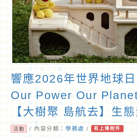
響應2026年世界地球
Our Power Our Plan
【大樹聚 島航去】生
令營
/ 內容分類：
學務處
/
活動
有上傳附件