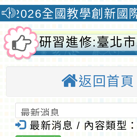
6全國教學創新國際認證獎
研習進修:臺北
育局辦理111
返回首頁
語教學支援人員
認證研習班-桃
小全球資訊網-
最新消息 / 內容類型