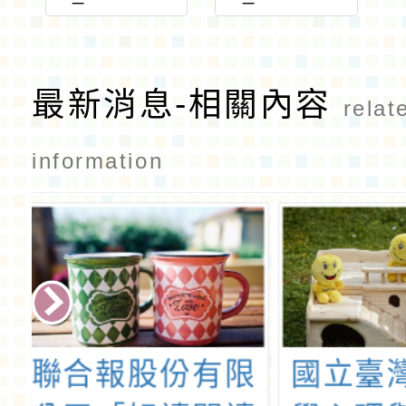
366_ATTA
366_print
CH1
最新消息-相關內容
relat
information
限
國立臺灣師範大
「英語