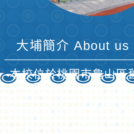
大埔簡介 About us 
本校位於桃園市龜山區
為一所非山非市的小學
通班6班、集中式特教班
112人，幼兒園2班約3