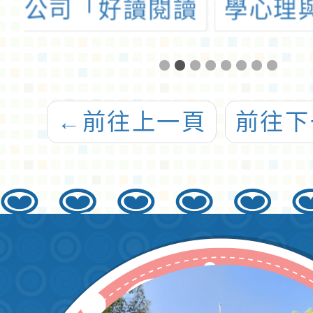
讀
學心理與教育測
學習課
增
驗研究發展中心
畫」系
情
辦理111學年度
線上
上
「素養導向標準
←
前往上一頁
前往下
習
本位評量應用研
習」