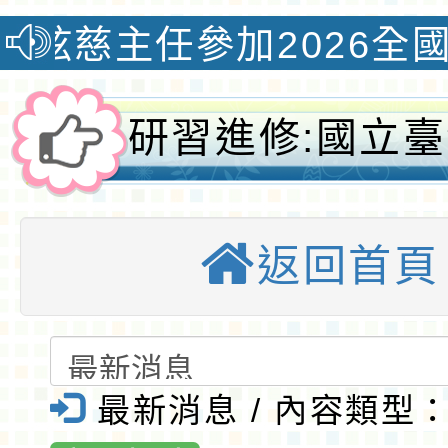
主任參加2026全國教學創
研習進修:國立
教育館辦理紙藝
返回首頁
驗教師研習活動
埔國小全球資訊
優質國小
最新消息 / 內容類型