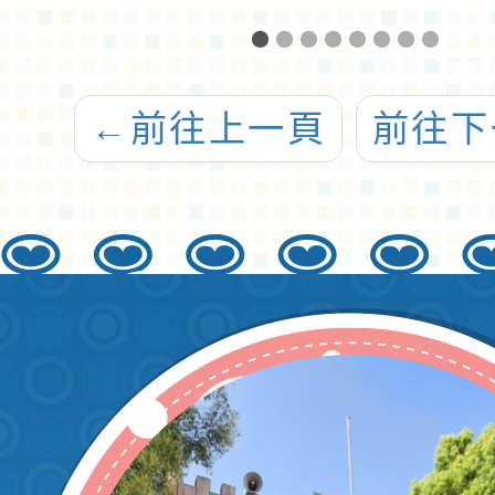
辦
第二季「我們的
競賽-
小
島」閱讀推廣活
推廣
業
動
←
前往上一頁
前往下