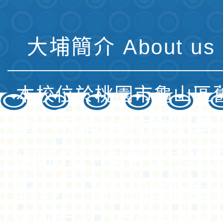
大埔簡介 About us 
本校位於桃園市龜山區
為一所非山非市的小學
通班6班、集中式特教班
112人，幼兒園2班約3