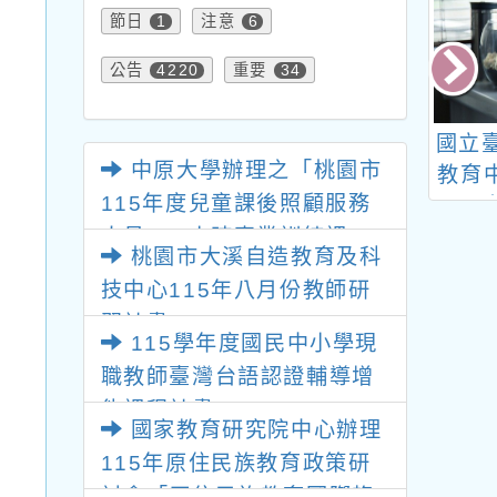
節日
注意
1
6
公告
重要
4220
34
市立圖書館「數
國立清華大學辦理「雙
國立
中原大學辦理之「桃園市
是要想想」巡迴
閱讀素養教學模式研發
教育
115年度兒童課後照顧服務
座(桃園場)
及師資培育計畫-雙閱
人員180小時專業訓練課
讀素養的學與教」分享
桃園市大溪自造教育及科
交流會
程」
技中心115年八月份教師研
習計畫
115學年度國民中小學現
職教師臺灣台語認證輔導增
能課程計畫
國家教育研究院中心辦理
115年原住民族教育政策研
討會「原住民族教育國際趨