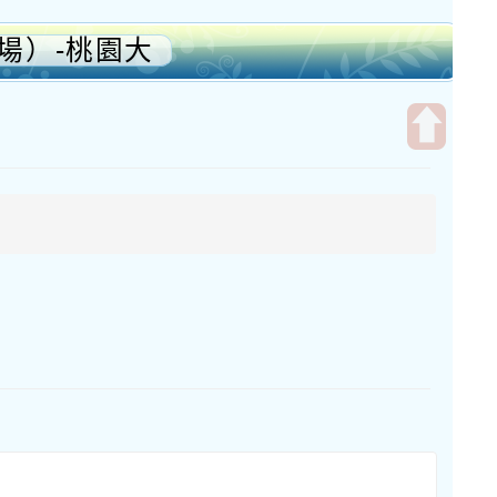
場）-桃園大
開
啟
上
方
區
塊