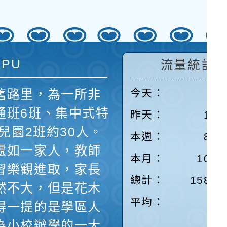
 PU
流量統計
舊路里，為一所非
今天：
46
通班6班、集中式特
昨天：
166
兒園2班約30人。
本週：
898
處如一家人，教師
本月：
1047
習樂觀進取，家長
總計：
15839
然不大，但是花木
平均：
7
得一提的是學區人
為小校辦學的一大