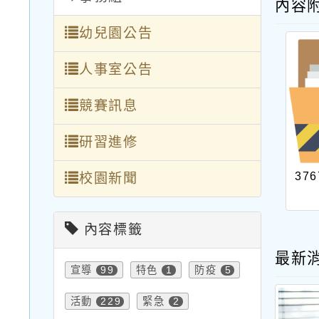
內容
幼兒園公告
人事室公告
競賽訊息
研習進修
376
校園新聞
內容標籤
最新
宣導
特色
防疫
99
1
5
活動
緊急
229
2