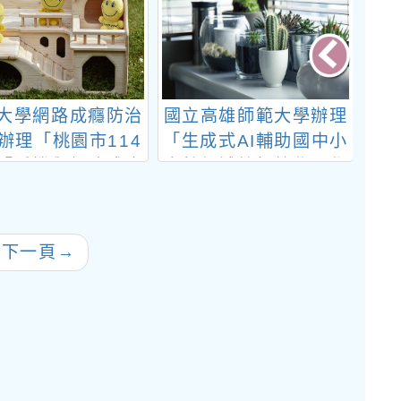
大學網路成癮防治
國立高雄師範大學辦理
「
辦理「桃園市114
「生成式AI輔助國中小
學
『手機與網路成癮
自然領域教師教學工作
與
處理』- 提升教師
坊」
域
策略與輔導管教知
理
能實施計畫」
的
往下一頁
→