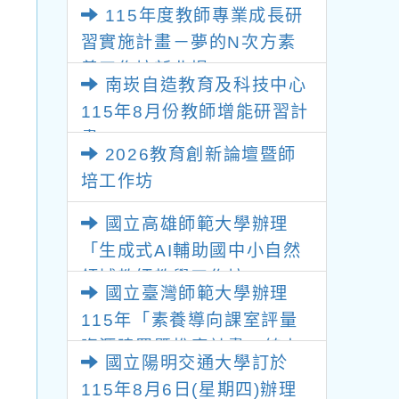
115年度教師專業成長研
勢與發展」
習實施計畫－夢的N次方素
養工作坊新北場
南崁自造教育及科技中心
115年8月份教師增能研習計
畫
2026教育創新論壇暨師
培工作坊
國立高雄師範大學辦理
「生成式AI輔助國中小自然
領域教師教學工作坊」
國立臺灣師範大學辦理
115年「素養導向課室評量
資源建置暨推廣計畫」線上
國立陽明交通大學訂於
專題講座
115年8月6日(星期四)辦理