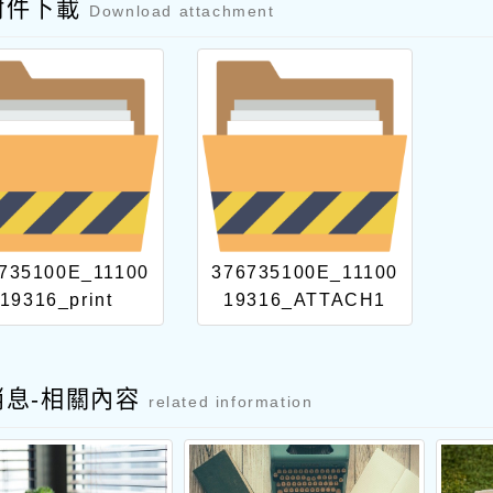
附件下載
Download attachment
735100E_11100
376735100E_11100
19316_print
19316_ATTACH1
消息-相關內容
related information