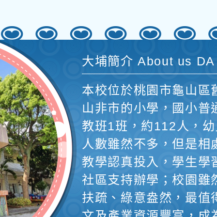
大埔簡介 About us DA
本校位於桃園市龜山區
山非市的小學，國小普
教班1班，約112人，幼
人數雖然不多，但是相
教學認真投入，學生學
社區支持辦學；校園雖
扶疏、綠意盎然，最值
文及產業資源豐富，成