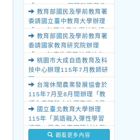
「2026 K-12學習科學與教
教育部國民及學前教育署
育創新研討會」
委請國立臺中教育大學辦理
「115年原住民族學校跨領
教育部國民及學前教育署
域議題教師增能工作坊」
委請國家教育研究院辦理
「115年度教學基地學校各
桃園市大成自造教育及科
領域教師暑假共同備課研
技中心辦理115年7月教師研
習」
習
台灣休閒農業發展協會於
115年7月至8月間辦理「教
師食農體驗交流暨專業成長
國立臺北教育大學辦理
研習」活動
115年「英語融入彈性學習
課程」優良教案研習討論與
觀看更多內容
分享線上研習