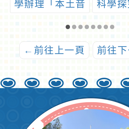
精
學辦理「本土音
科學探
技
樂教育培力工作
2-1
工
坊研習營」
畫＿種
訓
←
前往上一頁
前往下