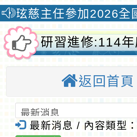
主任參加2026全國教學
研習進修:114
專業成長研習實
返回首頁
夢的N次方素養
桃園場-桃園大
球資訊網-桃園
最新消息 / 內容類型