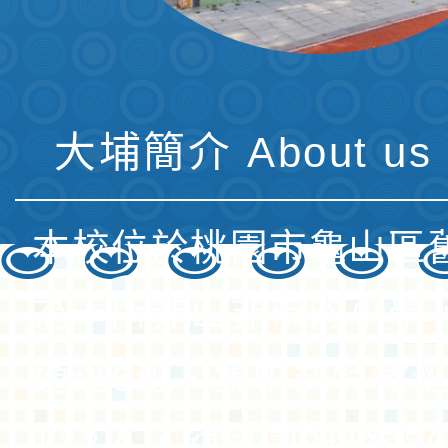
大埔簡介 About us 
本校位於桃園市龜山區
為一所非山非市的小學
通班6班、集中式特教班
112人，幼兒園2班約3