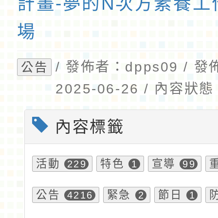
計畫-夢的N次方素養工
場
/ 發佈者：dpps09 / 
公告
2025-06-26 / 內容
內容標籤
活動
特色
宣導
229
1
99
公告
緊急
節日
4216
2
1