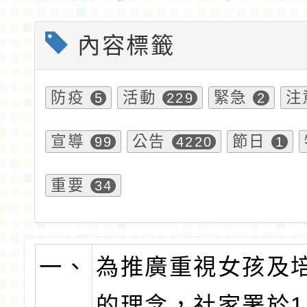
內容標籤
防疫
活動
緊急
注
5
229
2
宣導
公告
節日
99
4220
1
重要
34
一、
為推廣重視女孩及
的理念，社家署於1