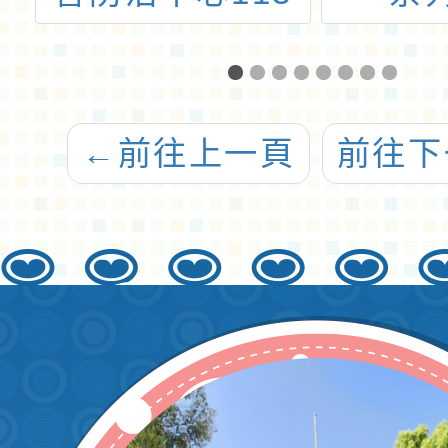
112
暴
畫「志
活
訓-初
←
前往上一頁
前往下
電
AR/