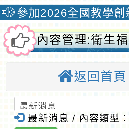
026全國教學創新國際認
內容管理:衛生
會及家庭署辦理
返回首頁
度臺灣女孩日系
活動「從前從前
在·以後以後」
最新消息 / 內容類型