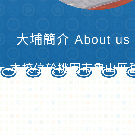
大埔簡介 About us 
本校位於桃園市龜山區
為一所非山非市的小學
通班6班、集中式特教班
112人，幼兒園2班約3