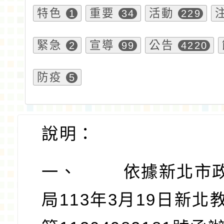
特色
重要
活動
1
34
229
緊急
宣導
公告
2
99
4220
防疫
5
說明：
一、
依據新北市
局
113
年
3
月
19
日新北