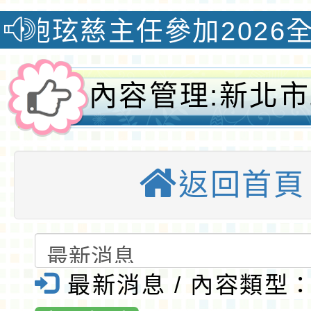
主任參加2026全國教學創
內容管理:新北
育局辦理「新北
返回首頁
教育教師課程規
坊」資訊-桃園
全球資訊網-桃
最新消息 / 內容類型