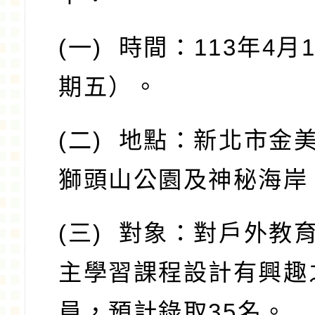
(
一
)
時間：
113
年
4
月
期五）。
(
二
)
地點：新北市金
獅頭山公園及神秘海岸
(
三
)
對象：對戶外教
主學習課程設計有興趣
員，預計錄取
35
名。