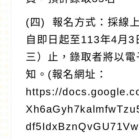
(
四
)
報名方式：採線
自即日起至
113
年
4
月
3
三）止，錄取者將以電
知。
(
報名網址：
https://docs.google.
Xh6aGyh7kalmfwTzu
df5IdxBznQvGU71Vw/