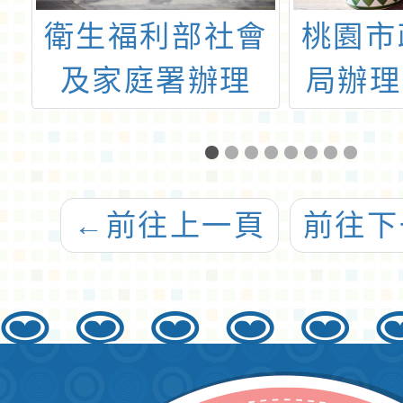
衛生福利部社會
桃園市
年
及家庭署辦理
局辦理
職
111年度臺灣女
園女
知
孩日系列宣導活
動「從前從前·現
←
前往上一頁
前往下
在現在·以後以
後」製作線上體
驗遊戲及引導教
材