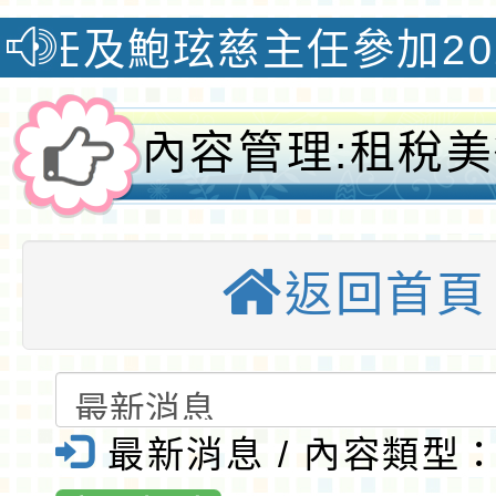
鮑玹慈主任參加2026全國
內容管理:租稅
競賽海報(中、
返回首頁
及活動辦法-桃
小全球資訊網-
國小
最新消息 / 內容類型