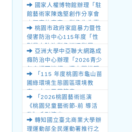
人權業務/平等法
國家人權博物館辦理「駐
(防空)演習
法專區一案
館藝術家陳逸堅創作分享會
｜狂喜的真實－影像作為臺
桃園市政府家庭暴力暨性
灣國族心理的重演」講座報
侵害防治中心115年度「性
名資訊及海報1份
別暴力防治影像巡迴影展」
亞洲大學中亞聯大網路成
活動計畫書及海報各1份
癮防治中心辦理「2026青少
年幸福不迷網：週末關機親
「115 年度桃園市龜山苗
子營隊」
圃綠環境生態園區環境教
育」志工召募簡章
「2026桃園藝術巡演
《桃園兒童藝術節-前 導活
動》系列演出」
轉知國立臺北商業大學辦
理運動部全民運動署推行之