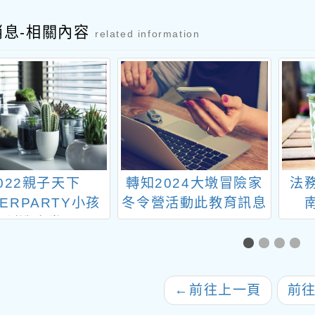
消息-相關內容
related information
022親子天下
轉知2024大墩冒險家
法
KERPARTY小孩
冬令營活動此教育訊息
創造大賞
←
前往上一頁
前