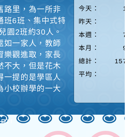
舊路里，為一所非
今天：
100
通班6班、集中式特
昨天：
87
兒園2班約30人。
本週：
787
處如一家人，教師
本月：
935
習樂觀進取，家長
總計：
15728
然不大，但是花木
平均：
7
得一提的是學區人
為小校辦學的一大
 PU