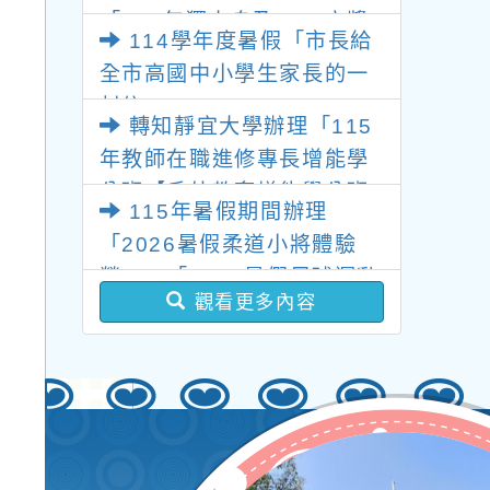
「115年獨木舟及SUP立槳
114學年度暑假「市長給
體驗營」及「115年划船體
全市高國中小學生家長的一
驗營」
封信」
轉知靜宜大學辦理「115
年教師在職進修專長增能學
分班【戶外教育增能學分班
115年暑假期間辦理
課程】、【融合教育增能學
「2026暑假柔道小將體驗
分班】、【社會情緒學習
營」、「2026暑假足球運動
(SEL)增能學分班】、【人
觀看更多內容
營」及、「2026暑假排球小
權與法治教育增能學分
勇士體驗營」「2026暑假匹
班】」相關資訊
克球體驗營」、「2026暑假
特殊需求學生運動發展潛能
營 報名表單」活動