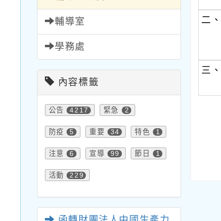
二
輔導室
學務處
三
內容標籤
公告
緊急
4217
2
防疫
重要
特色
5
34
1
注意
宣導
節日
6
99
1
活動
229
函轉財團法人中國生產力