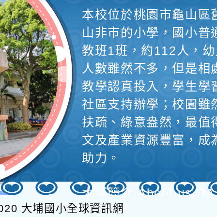
本校位於桃園市龜山區
山非市的小學，國小普
教班1班，約112人，幼
人數雖然不多，但是相
教學認真投入，學生學
社區支持辦學；校園雖
扶疏、綠意盎然，最值
文及產業資源豐富，成
助力。
大埔簡介 About us DA
020
大埔國小全球資訊網