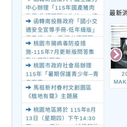
中心辦理「115年國產豬肉
最新
教學 教師研習工作坊」，請
函轉南投縣政府「國小交
轉知所屬報名參加，請查
通安全宣導手冊-低年級版」
照。
電子檔1份，歡迎老師閱覽。
桃園市腸病毒防疫措
施-115年7月更新版問答集
及修正對照表。
桃園市政府社會局辦理
園市政府有關行
加強宣導大麻危害
2
115年「暑期保護青少年─青
權及轉型正義處
MA
春專案」
馬祖新村眷村文創園區
院2022人權日
《植地有聲》主題展
討會會議實錄：
的國際視野與立
桃園地區將於 115年8月
」，已上傳行政
13日（星期四）下午14:30
球資訊網/資訊與
至 15:00實施2026城鎮韌性