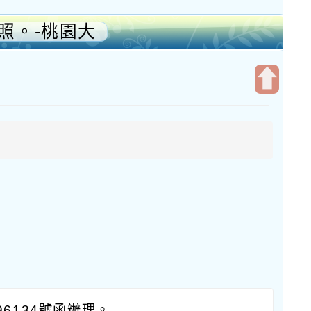
照。-桃園大
開
啟
上
方
區
塊
96134號函辦理。