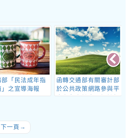
務部「民法成年指
函轉交通部有關審計部
臺
南」之宣導海報
於公共政策網路參與平
臺參與審計專區設計相
關議題一案，請踴躍留
言
往下一頁
→