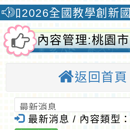
26全國教學創新國際認證
內容管理:桃園
小113學年度
返回首頁
科圖書選用計畫
埔國小全球資訊
優質國小
最新消息 / 內容類型