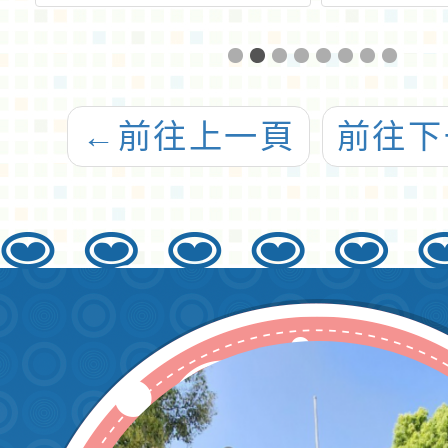
教
母語家庭生活
級中等
員
節：Log in台語
改名為
教
島--做咱家己的
校財團
←
前往上一頁
前往下
」
主人！Let’s
市路亞
go」
中等