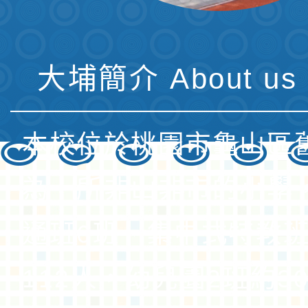
大埔簡介 About us 
本校位於桃園市龜山區
為一所非山非市的小學
通班6班、集中式特教班
112人，幼兒園2班約3