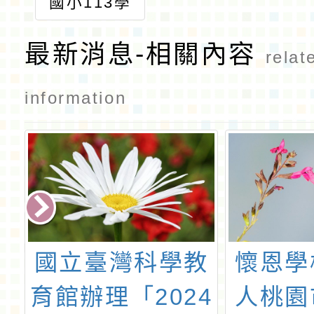
國小113學
年度審定本
最新消息-相關內容
教科圖書選
relat
用計畫
information
年
國立臺灣科學教
懷恩學
本
育館辦理「2024
人桃園