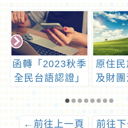
季
原住民族委員會
「202
」
及財團法人原住
語兒童
師
民族語言研究發
活動」
測
展基金 會委託國
立臺灣師範大學
←
前往上一頁
前往下