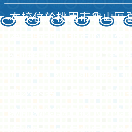
本校位於桃園市龜山區
為一所非山非市的小學
通班6班、集中式特教班
112人，幼兒園2班約3
雖然不多，但是相處如
教師教學認真投入，學