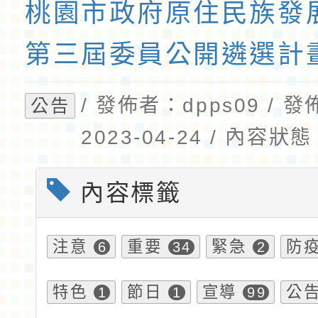
桃園市政府原住民族發
第三屆委員公開遴選計
/ 發佈者：dpps09 / 
公告
2023-04-24 / 內容
內容標籤
注意
重要
緊急
防
6
34
2
特色
節日
宣導
公
1
1
99