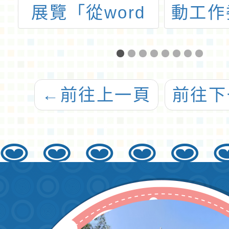
展覽「從word
動工作委員
到一本書：出
理「華語文
版歷程特展」
測驗」113年
正式考試
←
前往上一頁
前往下