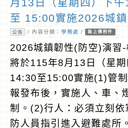
月13日（星期四）下午1
至 15:00實施2026城
空)演習
/ 內容分類：
學務處
/
公告
無上傳附件
2026城鎮韌性(防空)演習
將於115年8月13日（星
14:30至15:00實施(1)
報發布後，實施人、車、
制。(2)行人：必須立刻
防人員指引進入避難處所。