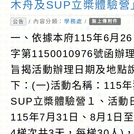
木舟及SUP立槳體驗營
「115年划船體驗營」
/ 內容分類：
學務處
/
公告
無上傳附件
一、依據本府115年6月2
字第1150010976號函
旨揭活動辦理日期及地點
下：(一)活動名稱：115
SUP立槳體驗營１、活動
115年7月31日、8月1日
4梯次共3天，每梯30人)