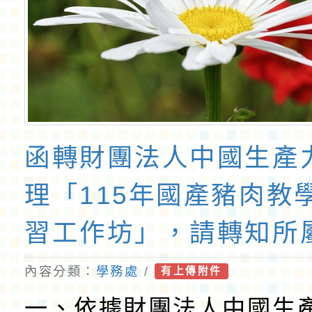
函轉財團法人中國生產
理「115年國產豬肉教
習工作坊」，請轉知所
加，請查照。
內容分類：
學務處
/
有上傳附件
一、依據財團法人中國生