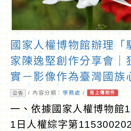
國家人權博物館辦理「
家陳逸堅創作分享會｜
實－影像作為臺灣國族
演」講座報名資訊及海
/ 內容分類：
學務處
/
公告
有上傳附件
一、依據國家人權博物館1
1日人權綜字第11530020