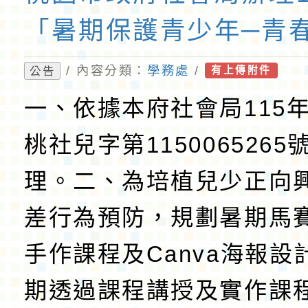
「暑期保護青少年─青
/ 內容分類：
學務處
/
公告
有上傳附件
一、依據本府社會局115年
桃社兒字第1150065265
理。二、為培植兒少正向
差行為預防，規劃暑期馬
手作課程及Canva海報設
期透過課程講授及實作課