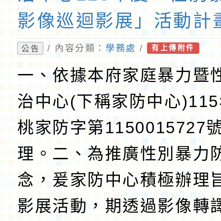
影像巡迴影展」活動計
報各1份
/ 內容分類：
學務處
/
公告
有上傳附件
一、依據本府家庭暴力暨
治中心(下稱家防中心)115
桃家防字第1150015727
理。二、為推廣性別暴力
念，爰家防中心積極辦理
影展活動，期透過影像轉