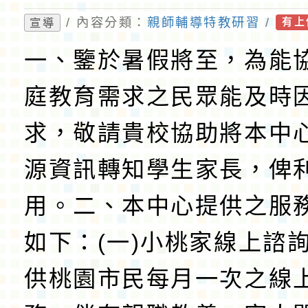
/ 內容分類：
親師輔導特教研習
/
宣導
有上
一、鑒於暑假將至，為能
庭教育需求之民眾能及時
求，敬請貴校協助將本中
源資訊轉知學生家長，俾
用。二、本中心提供之服
如下：(一)小桃家線上諮
供桃園市民每月一次之線