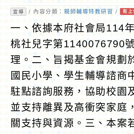
案－校園駐點諮詢服務
/ 內容分類：
親師輔導特教研習
/
宣導
有上
案
一、依據本府社會局114年
桃社兒字第1140076790
理。二、旨揭基金會規劃
國民小學、學生輔導諮商
駐點諮詢服務，協助校園
並支持離異及高衝突家庭
關支持與資源。三、本案