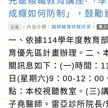
先區親職教育講座-「
成癮如何防制」，鼓勵
師、家長及社區人士踴
/ 內容分類：
親師輔導特教研習
/
公告
無上
一、依據114學年度教育
育優先區計畫辦理。二、
關訊息如下：(一)時間：11
日(星期六)9：00-12：00
點：本校視聽教室。(三)
子堯醫師。雷亞診所院長/