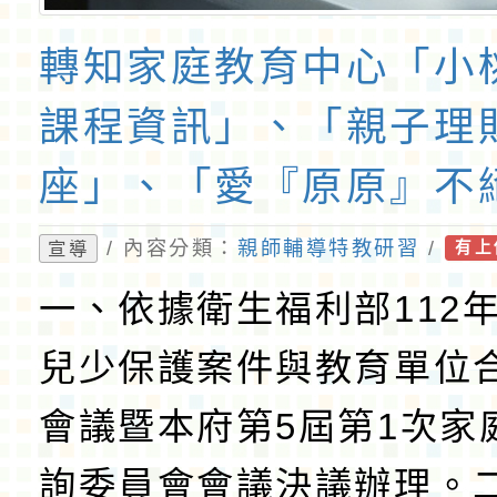
轉知家庭教育中心「小
課程資訊」、「親子理
座」、「愛『原原』不
共學同樂會」、「覺察
/ 內容分類：
親師輔導特教研習
/
宣導
有上
愛：開啟正念教養的幸
一、依據衛生福利部112年
程」、「幸福婚姻系列
兒少保護案件與教育單位
報各1份，請教師、家
會議暨本府第5屆第1次家
用。
詢委員會會議決議辦理。