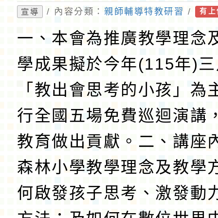
戰』，鼓勵親師生參加
/ 內容分類：
親師輔導特教研習
/
宣導
有上
一、本會為推廣教學理念
學成果擬於今年(115年)
「教出會思考的小孩」為
行全國五場免費巡迴演講
教育做出貢獻。二、講座
森林小學教學理念及教學
何啟發孩子思考、激發動