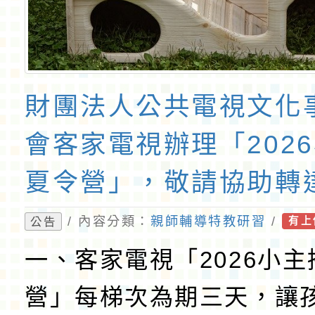
財團法人公共電視文化
會客家電視辦理「202
夏令營」，敬請協助轉
學生踴躍報名參加，請
/ 內容分類：
親師輔導特教研習
/
公告
有上
一、客家電視「2026小
營」每梯次為期三天，讓