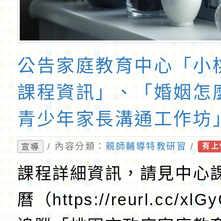
公告家庭教育中心「小
課程資訊」、「婚姻怎
青少年家長溝通工作坊
『原原』不絕-親子共
/ 內容分類：
親師輔導特教研習
/
宣導
有上
會」、「數位時代愛在
課程詳細資訊，請見中心
「親子共讀好時光」海
曆（https://reurl.cc/xl