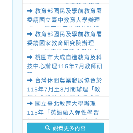
「2026 K-12學習科學與教
教育部國民及學前教育署
育創新研討會」
委請國立臺中教育大學辦理
「115年原住民族學校跨領
教育部國民及學前教育署
域議題教師增能工作坊」
委請國家教育研究院辦理
「115年度教學基地學校各
桃園市大成自造教育及科
領域教師暑假共同備課研
技中心辦理115年7月教師研
習」
習
台灣休閒農業發展協會於
115年7月至8月間辦理「教
師食農體驗交流暨專業成長
國立臺北教育大學辦理
研習」活動
115年「英語融入彈性學習
課程」優良教案研習討論與
觀看更多內容
分享線上研習