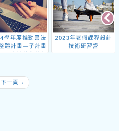
14學年度推動書法
2023年暑假課程設計
1
整體計畫—子計畫
技術研習營
資
設置書法教學特色
」書法教學師資專
業成長研習
往下一頁
→