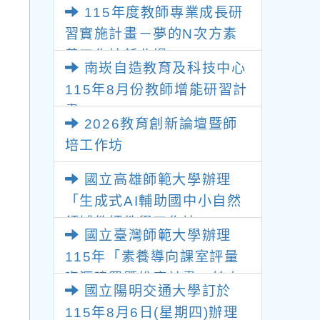
115年度教師專業成長研
勢與發展」
習實施計畫－夢的N次方素
養工作坊新北場
南崁自造教育及科技中心
115年8月份教師增能研習計
畫
2026教育創新論壇暨師
培工作坊
國立高雄師範大學辦理
「生成式AI輔助國中小自然
領域教師教學工作坊」
國立臺灣師範大學辦理
115年「素養導向課室評量
資源建置暨推廣計畫」線上
國立陽明交通大學訂於
專題講座
115年8月6日(星期四)辦理