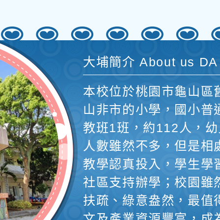
大埔簡介 About us DA
本校位於桃園市龜山區
山非市的小學，國小普
教班1班，約112人，幼
人數雖然不多，但是相
教學認真投入，學生學
社區支持辦學；校園雖
扶疏、綠意盎然，最值
文及產業資源豐富，成