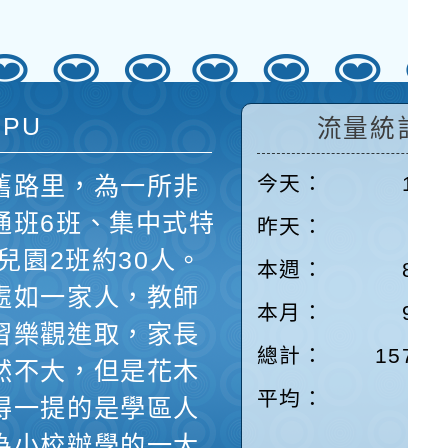
 PU
流量統計
舊路里，為一所非
今天：
156
通班6班、集中式特
昨天：
87
兒園2班約30人。
本週：
842
處如一家人，教師
本月：
991
習樂觀進取，家長
總計：
15783
然不大，但是花木
平均：
7
得一提的是學區人
為小校辦學的一大