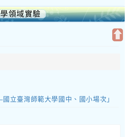
科學領域實驗
開
啟
上
方
區
塊
—國立臺灣師範大學國中、國小場次」