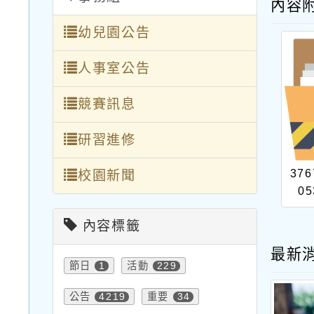
內容
幼兒園公告
人事室公告
競賽訊息
研習進修
376
校園新聞
05
內容標籤
最新
節日
活動
1
229
公告
重要
4219
34