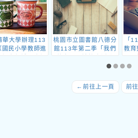
清華大學辦理113
桃園市立圖書館八德分
「1
《國民小學教師進
館113年第二季「我們
教育
註語文領域閩南語
的島」閱讀推廣活動
二：
專長24以上學分
學校
、《國民小學教師
加註語文領域客家
←
前往上一頁
前
專長24以上學分
及《國民小學教師
加註語文領域原住
語文專長24以上
班（泰雅族語／布
語／阿美族語）》