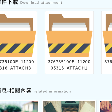
附件下載
Download attachment
735100E_11200
376735100E_11200
37
316_ATTACH3
05316_ATTACH1
消息-相關內容
related information