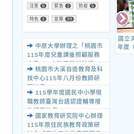
注意
緊急
防疫
6
2
5
特色
宣導
1
99
轉知國立高雄師
桃園市南崁自造教育及
國立
中原大學辦理之「桃園市
辦理之「『客華
科技中心115年5月份
年度
115年度兒童課後照顧服務
育』國民小學推
教師增能研習計畫
修加
人員180小時專業訓練課
習課程計畫」
文
桃園市大溪自造教育及科
班》
程」
技中心115年八月份教師研
進修
習計畫
語文
115學年度國民中小學現
班》
職教師臺灣台語認證輔導增
進修
能課程計畫
民族
國家教育研究院中心辦理
學分
115年原住民族教育政策研
農族
討會「原住民族教育國際趨