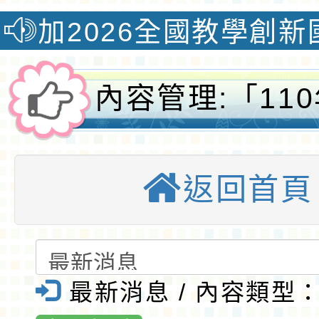
26全國教學創新國際認證
內容管理:「11
志工訓練-靑銀
返回首頁
健會」線上課程
次報名須知、課
園大埔國小全球
最新消息 / 內容類型