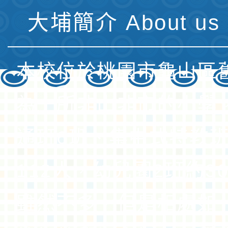
大埔簡介 About us 
本校位於桃園市龜山區
為一所非山非市的小學
通班6班、集中式特教班
112人，幼兒園2班約3
雖然不多，但是相處如