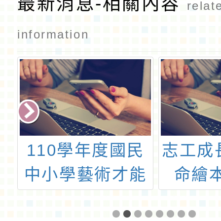
最新消息-相關內容
relat
information
110學年度國民
志工成
數
中小學藝術才能
命繪
生
班鑑定招生簡章