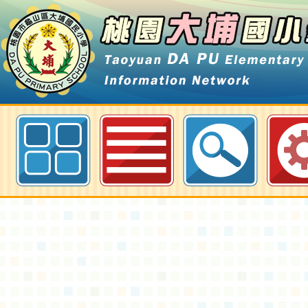
「110年四健志工訓練-靑銀共學與
程第二梯次報名須知、課程表-桃園
訊網