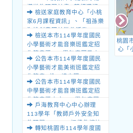
限回傳薦送表。
導增能研習計畫- 親師溝通
檢送家庭教育中心「小桃
系列2」一案，請鼓勵教師踴
家6月課程資訊」、「祖孫樂
躍參加，請查照。
淘桃創意照片徵件活動」、
檢送本市114學年度國民
「幸福婚姻系列講座-愛的練
年度『弘揚孝道』
桃園市腦性麻痺協會辦
桃園
小學藝術才能音樂班鑑定招
習曲」、「數位教養×網路安
畫及漫畫比賽
理「2023慢飛，快活-
心「
生簡章暨114學年度國民小
全」海報各1份，請查照。
快活共融遊戲成長營~
公告本市114學年度國民
學藝術才能國樂班鑑定招生
嘻皮天使親子成長營」
小學藝術才能美術班鑑定招
簡章各1份，請查照。
活動
生簡章1份，請查照。
公告本市114學年度國民
中學藝術才能音樂班鑑定招
生簡章暨本市114學年度國
戶海教育中心中心辦理
民中學藝術才能國樂班鑑定
113學年「教師戶外安全知
招生簡章各1份
能研習」EMT-1初級救護技
轉知桃園市114學年度國
術員證照訓練課程，歡迎教