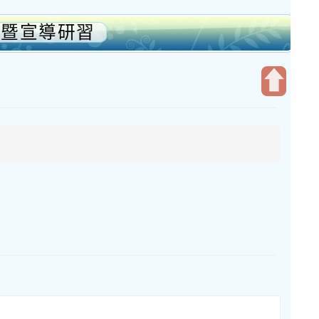
坊暨宣導研習
開
啟
上
方
區
塊