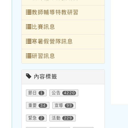
教師輔導特教研習
比賽訊息
寒暑假營隊訊息
研習訊息
內容標籤
節日
公告
1
4220
重要
宣導
34
99
緊急
活動
2
229