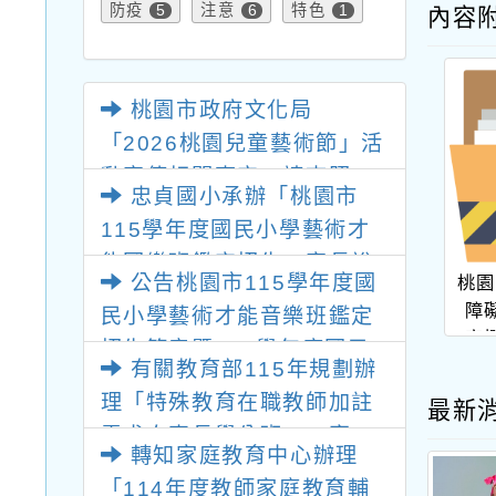
防疫
注意
特色
5
6
1
內容
桃園市政府文化局
「2026桃園兒童藝術節」活
動宣傳相關事宜，請查照。
忠貞國小承辦「桃園市
115學年度國民小學藝術才
能國樂班鑑定招生」家長說
公告桃園市115學年度國
桃園
明會詳如說明，請查照。
障
民小學藝術才能音樂班鑑定
案
招生簡章暨115學年度國民
有關教育部115年規劃辦
小學藝術才能國樂班鑑定招
理「特殊教育在職教師加註
最新
生簡章各1份，請查照
需求次專長學分班」一案，
轉知家庭教育中心辦理
請欲參與之教師所屬學校依
「114年度教師家庭教育輔