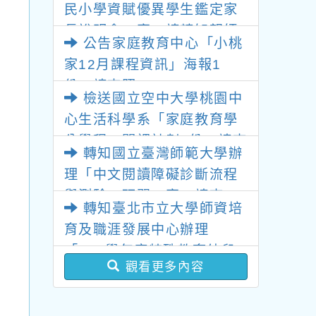
民小學資賦優異學生鑑定家
師把握機會參與。
長說明會一案，請轉知親師
公告家庭教育中心「小桃
生踴躍參加!
家12月課程資訊」海報1
份，請查照。
檢送國立空中大學桃園中
心生活科學系「家庭教育學
分學程」開課計劃1份，請查
轉知國立臺灣師範大學辦
照。
理「中文閱讀障礙診斷流程
與測驗」研習一案，請查
轉知臺北市立大學師資培
照。
育及職涯發展中心辦理
「113學年度特殊教育幼兒
觀看更多內容
園身心障礙組學士後教育學
分班招生簡章(A班)」招生訊
息，請查照。