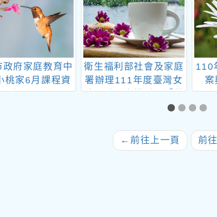
市政府家庭教育中
衛生福利部社會及家庭
11
小桃家6月課程資
署辦理111年度臺灣女
案
訊」
孩日系列宣導活動「從
前從前·現在現在·以後
以後」製作線上體驗遊
戲及引導教材
←
前往上一頁
前