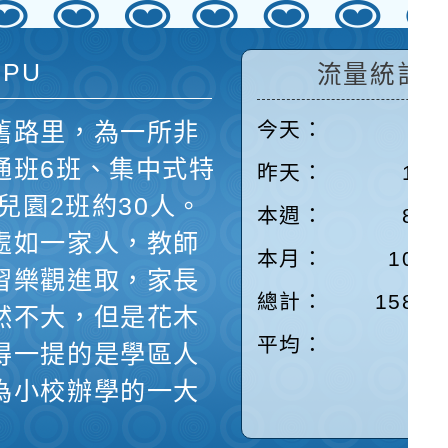
 PU
流量統計
舊路里，為一所非
今天：
38
通班6班、集中式特
昨天：
166
兒園2班約30人。
本週：
890
處如一家人，教師
本月：
1039
習樂觀進取，家長
總計：
15831
然不大，但是花木
平均：
7
得一提的是學區人
為小校辦學的一大