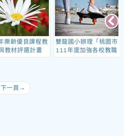
0年樂齡優良課程教
雙龍國小辦理「桃園市
桃
與教材評選計畫
111年度加強各校教職
心
員及家長特教知能研
桃
習」
往下一頁
→