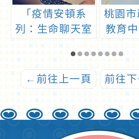
桃園市政府家庭
龍岡國
室
教育中心111年
園市1
度「預約幸福生
級學校
活-婚前教育工作
教具輔
坊」
融合教
←
前往上一頁
前往下
施計畫
教具輔
收件