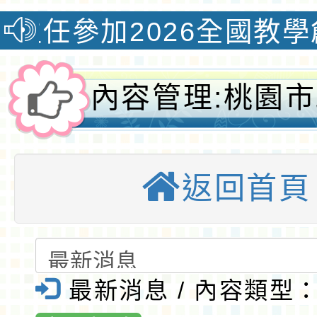
加2026全國教學創新國
內容管理:桃園
會局辦理「202
返回首頁
漾-young設
程」-桃園大埔
資訊網-桃園優
最新消息 / 內容類型