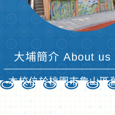
大埔簡介 About us 
本校位於桃園市龜山區
為一所非山非市的小學
通班6班、集中式特教班