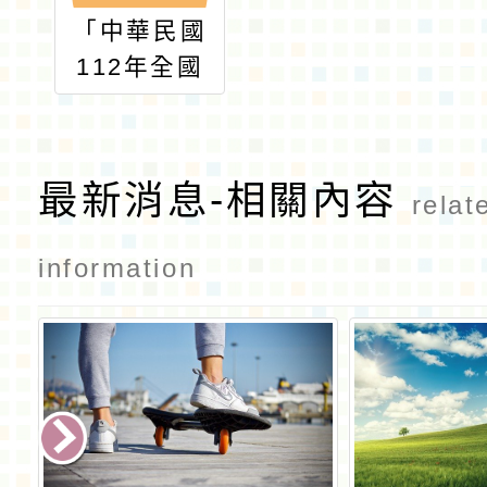
「中華民國
112年全國
大專校院運
動會」活動
與競賽種類
最新消息-相關內容
relat
日程表
information