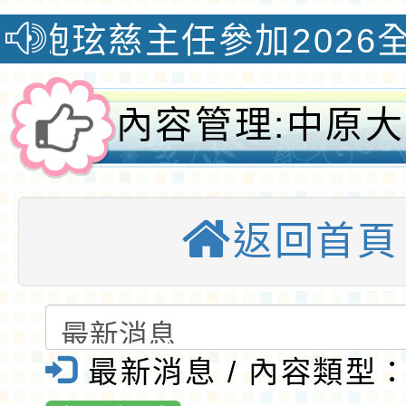
慈主任參加2026全國教學
內容管理:中原
「中華民國11
返回首頁
大專校院運動會
與競賽種類日程
大埔國小全球資
最新消息 / 內容類型