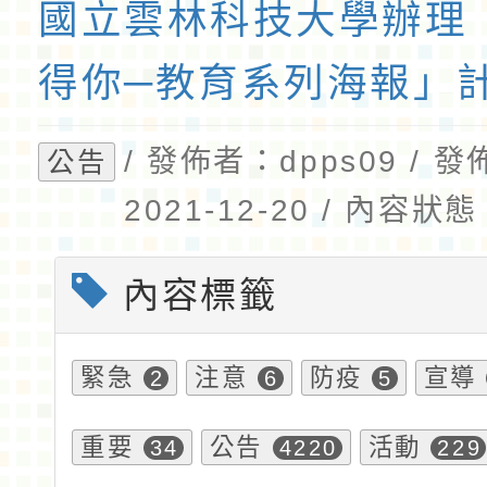
國立雲林科技大學辦理
得你─教育系列海報」
/ 發佈者：dpps09 / 
公告
2021-12-20 / 內容
內容標籤
緊急
注意
防疫
宣導
2
6
5
重要
公告
活動
34
4220
229