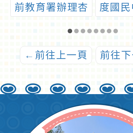
辦
前教育署辦理杏
度國民
力
壇芬芳獎評選暨
園本土
月
表揚活動
小主
←
前往上一頁
前往下