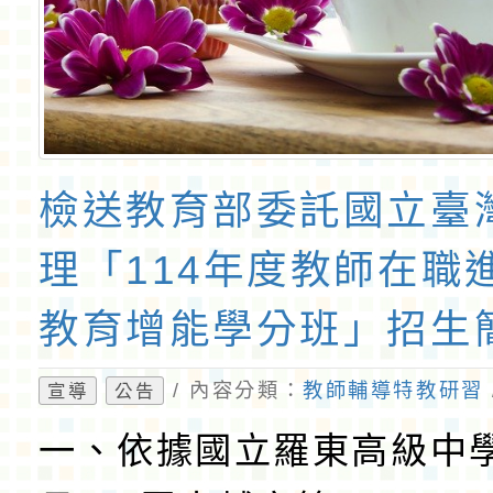
檢送教育部委託國立臺
理「114年度教師在職
教育增能學分班」招生
份，請踴躍報名參加，
/ 內容分類：
教師輔導特教研習
宣導
公告
一、依據國立羅東高級中學