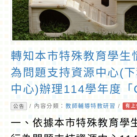
轉知本市特殊教育學生
為問題支持資源中心(
中心)辦理114學年度「
打造正向課室關係，班
/ 內容分類：
教師輔導特教研習
/
公告
有上
向行為支持研習」一案
一、依據本市特殊教育學