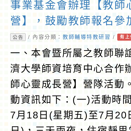
事業基金會辦理【教師
營】，鼓勵教師報名參
查照。
/ 內容分類：
教師輔導特教研習
/
公告
有上
一、本會暨所屬之教師聯
濟大學師資培育中心合作
師心靈成長營】營隊活動
動資訊如下：(一)活動時間
7月18日(星期五)至7月20
日)，三天兩夜，住宿靜思堂