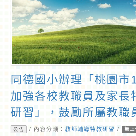
同德國小辦理「桃園市1
加強各校教職員及家長
研習」，鼓勵所屬教職
及特教助理員報名參加!
/ 內容分類：
教師輔導特教研習
/
公告
無上