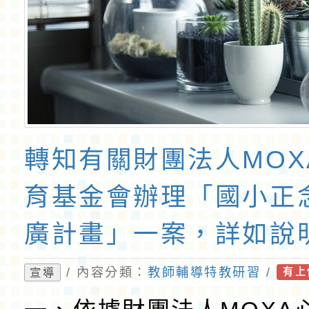
轉知有關財團法人MOX
育基金會辦理「國小正
廣計畫」一案，詳如說
照
/ 內容分類：
教師輔導特教研習
/
宣導
有上