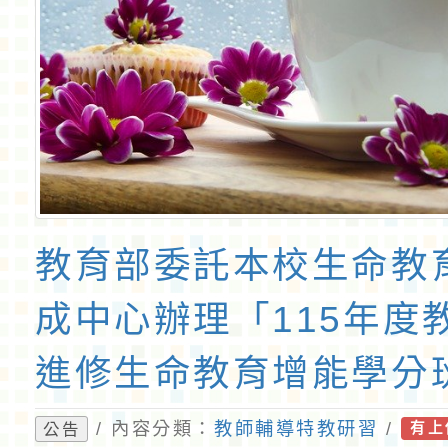
教育部委託本校生命教
成中心辦理「115年度
進修生命教育增能學分
勵教師踴躍報名參加，
/ 內容分類：
教師輔導特教研習
/
公告
有上