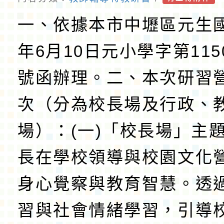
照。
一、依據本市中壢區元生國
年6月10日元小學字第1150
號函辦理。二、本次研習
次（分為校長場及行政、
場）：(一)「校長場」主
長在學校領導與校園文化
身心覺察與教育智慧。透
習與社會情緒學習，引導