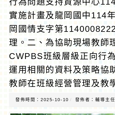
照。
行為問題支持資源中心11
實施計畫及龍岡國中114年
岡國情支字第11400082
理。二、為協助現場教師
CWPBS班級層級正向行
運用相關的資料及策略協
教師在班級經營管理及教
發佈時間：2025-10-10
發佈者：輔導主