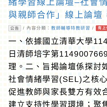
緒學習線上論壇–社會
與親師合作」線上論壇
照。
/ 內容分類：
教師輔導特教研習
/
公告
有上
一、依據國立清華大學114
日清師培字第11490076
理。二、旨揭論壇係探討
社會情緒學習(SEL)之核
促進教師與家長雙方有效
建立支持性學習環境；聚