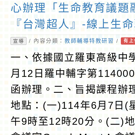
心辦理「生命教育議題
『台灣超人』-線上生
室」線上研習課程一案
/ 內容分類：
教師輔導特教研習
/
宣導
有上
師踴躍報名參加
一、依據國立羅東高級中學
月12日羅中輔字第114000
函辦理。二、旨揭課程辦
地點：(一)114年6月7日(
午9時至12時20分。(二)