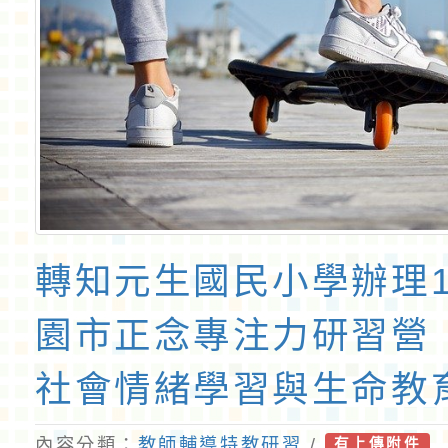
轉知元生國民小學辦理1
園市正念專注力研習營
社會情緒學習與生命教
案，請各校踴躍派員參
內容分類：
教師輔導特教研習
/
有上傳附件