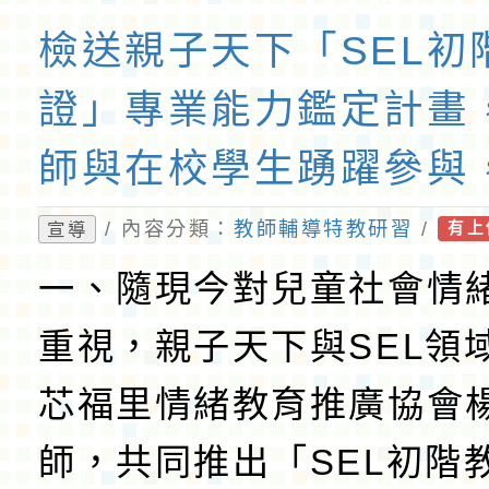
檢送親子天下「SEL初
證」專業能力鑑定計畫
師與在校學生踴躍參與
教育實務職能，請 查照
/ 內容分類：
教師輔導特教研習
/
宣導
有上
一、隨現今對兒童社會情
重視，親子天下與SEL領
芯福里情緒教育推廣協會
師，共同推出「SEL初階