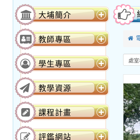
大埔簡介
展
開
選
教師專區
單
展
開
選
學生專區
單
展
開
選
教學資源
單
展
開
選
課程計畫
單
展
開
選
評鑑網站