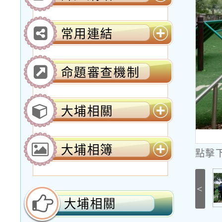
單
展
開
選
常用連結
單
展
開
選
命題審查機制
單
大埔相關
展
開
選
大埔相簿
點擊
單
展
開
選
<
單
大埔相關