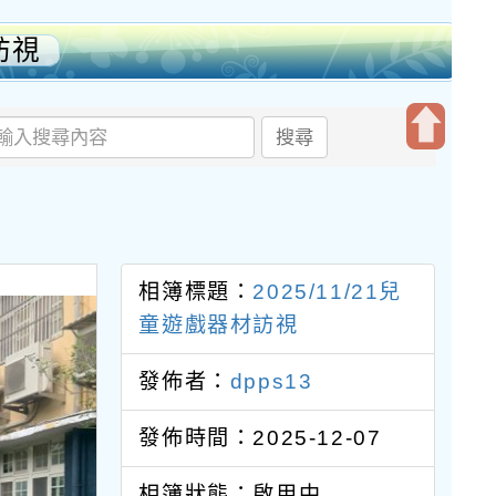
訪視
搜尋
開
啟
上
方
區
相簿標題：
2025/11/21兒
塊
童遊戲器材訪視
發佈者：
dpps13
發佈時間：2025-12-07
相簿狀態：啟用中