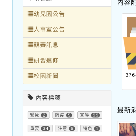
內容
幼兒園公告
人事室公告
競賽訊息
研習進修
376
校園新聞
內容標籤
最新
緊急
防疫
宣導
2
5
99
重要
注意
特色
34
6
1