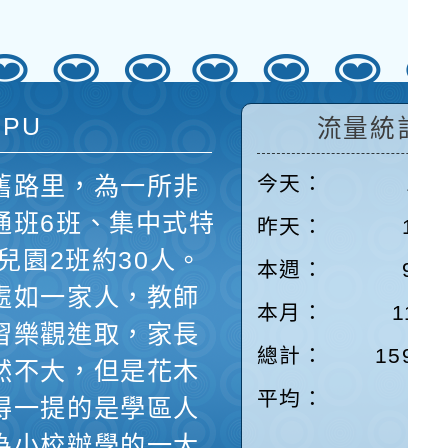
 PU
流量統計
舊路里，為一所非
今天：
111
通班6班、集中式特
昨天：
166
兒園2班約30人。
本週：
964
處如一家人，教師
本月：
1112
習樂觀進取，家長
總計：
15905
然不大，但是花木
平均：
7
得一提的是學區人
為小校辦學的一大