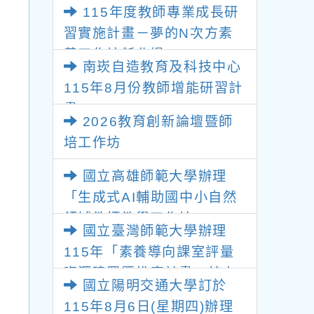
115年度教師專業成長研
勢與發展」
習實施計畫－夢的N次方素
養工作坊新北場
南崁自造教育及科技中心
115年8月份教師增能研習計
畫
2026教育創新論壇暨師
培工作坊
國立高雄師範大學辦理
「生成式AI輔助國中小自然
領域教師教學工作坊」
國立臺灣師範大學辦理
115年「素養導向課室評量
資源建置暨推廣計畫」線上
國立陽明交通大學訂於
專題講座
115年8月6日(星期四)辦理