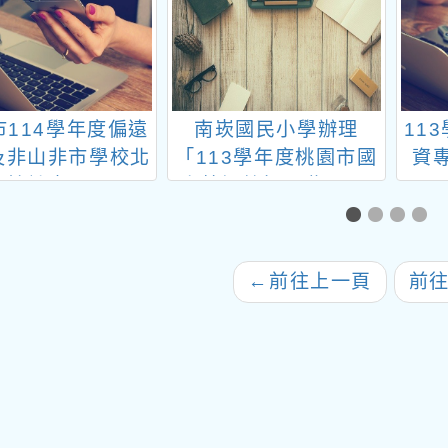
市114學年度偏遠
南崁國民小學辦理
11
及非山非市學校北
「113學年度桃園市國
資
合性計畫—石門國
小英語教師三階研習-
學辦理教師研習活
初階」
動
←
前往上一頁
前