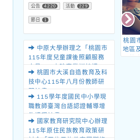
公告
活動
4220
229
節日
1
中辦理110學年
113學年度客語文/閩
桃園
中原大學辦理之「桃園市
教育及科技中心
東語文分級教材結合教
地區
115年度兒童課後照顧服務
二月份跨領域特
學運用工作坊
區整
人員180小時專業訓練課
師資增能研習
民中
桃園市大溪自造教育及科
程」
技中心115年八月份教師研
習計畫
115學年度國民中小學現
職教師臺灣台語認證輔導增
能課程計畫
國家教育研究院中心辦理
115年原住民族教育政策研
討會「原住民族教育國際趨