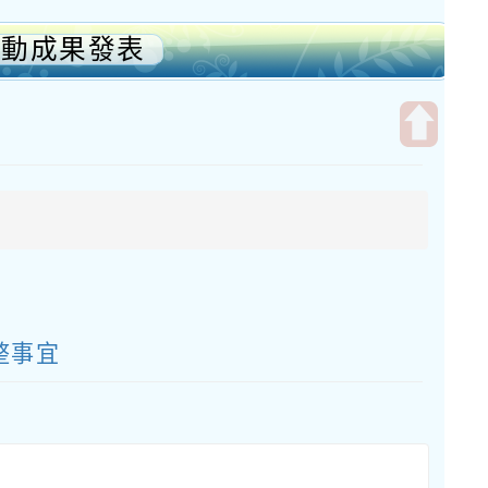
活動成果發表
開
啟
上
方
區
塊
整事宜