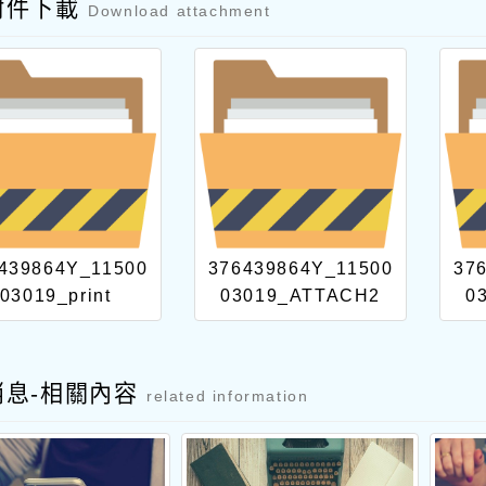
附件下載
Download attachment
439864Y_11500
376439864Y_11500
37
03019_print
03019_ATTACH2
0
消息-相關內容
related information