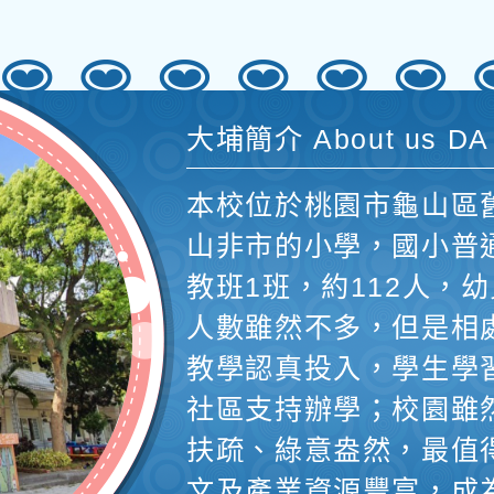
大埔簡介 About us DA
本校位於桃園市龜山區
山非市的小學，國小普
教班1班，約112人，幼
人數雖然不多，但是相
教學認真投入，學生學
社區支持辦學；校園雖
扶疏、綠意盎然，最值
文及產業資源豐富，成