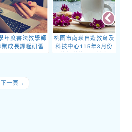
3學年度書法教學師
桃園市南崁自造教育及
國
專業成長課程研習
科技中心115年3月份
理
教師增能研習計畫
政
教
往下一頁
→