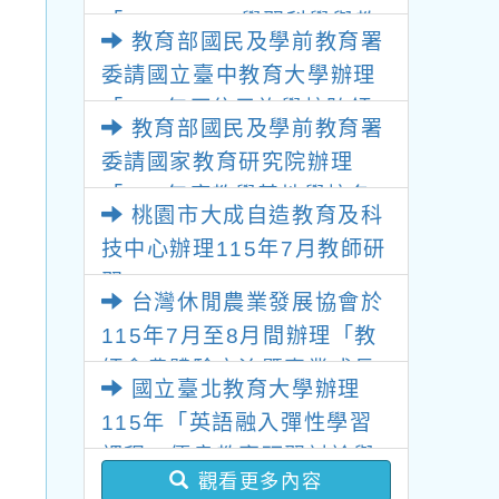
「2026 K-12學習科學與教
教育部國民及學前教育署
育創新研討會」
委請國立臺中教育大學辦理
「115年原住民族學校跨領
教育部國民及學前教育署
域議題教師增能工作坊」
委請國家教育研究院辦理
「115年度教學基地學校各
桃園市大成自造教育及科
領域教師暑假共同備課研
技中心辦理115年7月教師研
習」
習
台灣休閒農業發展協會於
115年7月至8月間辦理「教
師食農體驗交流暨專業成長
國立臺北教育大學辦理
研習」活動
115年「英語融入彈性學習
課程」優良教案研習討論與
觀看更多內容
分享線上研習