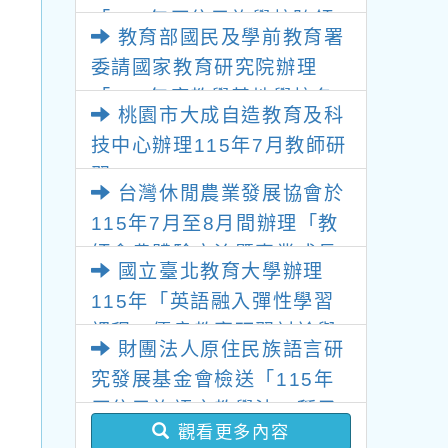
「115年原住民族學校跨領
教育部國民及學前教育署
域議題教師增能工作坊」
委請國家教育研究院辦理
「115年度教學基地學校各
桃園市大成自造教育及科
領域教師暑假共同備課研
技中心辦理115年7月教師研
習」
習
台灣休閒農業發展協會於
115年7月至8月間辦理「教
師食農體驗交流暨專業成長
國立臺北教育大學辦理
研習」活動
115年「英語融入彈性學習
課程」優良教案研習討論與
財團法人原住民族語言研
分享線上研習
究發展基金會檢送「115年
原住民族語言教學法—種子
觀看更多內容
師資培訓」活動