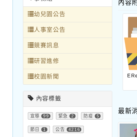
內容
幼兒園公告
人事室公告
競賽訊息
研習進修
ER
校園新聞
內容標籤
最新
宣導
緊急
防疫
99
2
5
節日
公告
1
4216