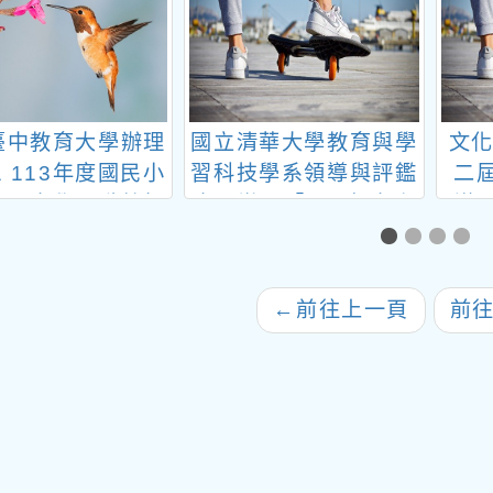
臺中教育大學辦理
國立清華大學教育與學
文化
1 113年度國民小
習科技學系領導與評鑑
二
國民中學現職教師
中心辦理「114年中小
議
語輔導認證研習實
學教育菁英專業培育
畫（第5梯次）」
班」招生
←
前往上一頁
前