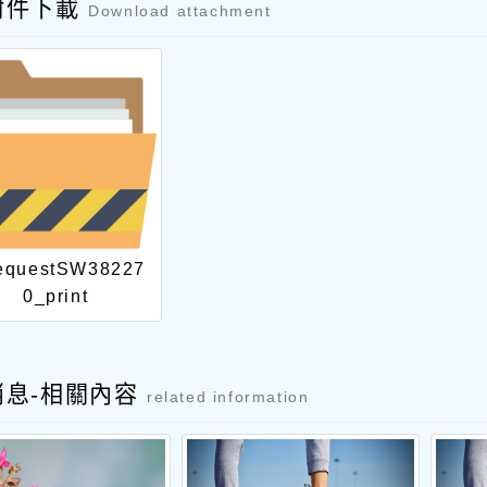
附件下載
Download attachment
equestSW38227
0_print
消息-相關內容
related information