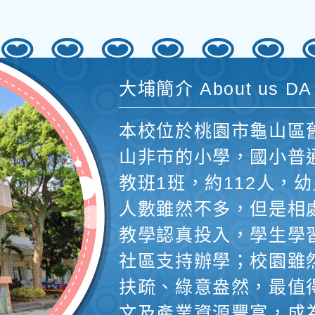
大埔簡介 About us DA
本校位於桃園市龜山區
山非市的小學，國小普
教班1班，約112人，幼
人數雖然不多，但是相
教學認真投入，學生學
社區支持辦學；校園雖
扶疏、綠意盎然，最值
文及產業資源豐富，成