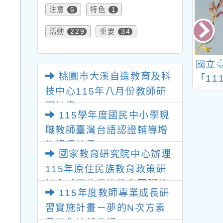
注意
特色
6
1
活動
重要
229
34
化師範大學教育
桃園市111年度科學教
國立
桃園市大溪自造教育及科
114學年度博士
育區域重點學校計畫生
「11
技中心115年八月份教師研
班招生
活與應用科技(二)教師
學及
習計畫
增能研習
閩南
115學年度國民中小學現
施計
職教師臺灣台語認證輔導增
能課程計畫
國家教育研究院中心辦理
115年原住民族教育政策研
討會「原住民族教育國際趨
115年度教師專業成長研
勢與發展」
習實施計畫－夢的N次方素
養工作坊新北場