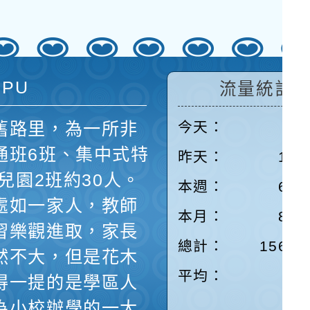
 PU
流量統計
舊路里，為一所非
今天：
73
通班6班、集中式特
昨天：
100
兒園2班約30人。
本週：
671
處如一家人，教師
本月：
820
習樂觀進取，家長
總計：
15612
然不大，但是花木
平均：
7
得一提的是學區人
為小校辦學的一大