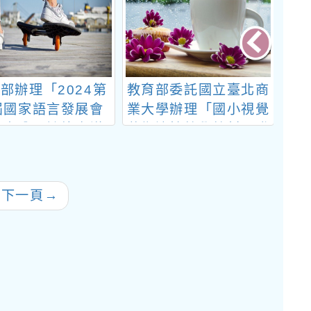
部辦理「2024第
教育部委託國立臺北商
國
屆國家語言發展會
業大學辦理「國小視覺
「
」之分區論壇會議
藝術適性教學教材研發
學
實驗計畫」相關活動
究
領域
程
往下一頁
→
計