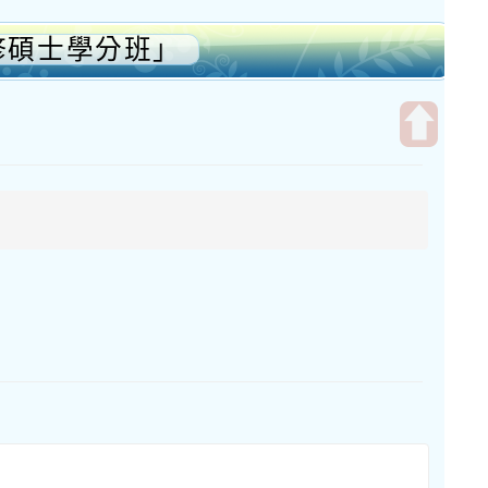
修碩士學分班」
開
啟
上
方
區
塊