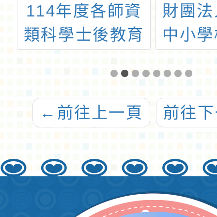
度
114年度各師資
財團法
究
類科學士後教育
中小學
室
學分班開班資訊
福利文
培
辦理1
假教職
←
前往上一頁
前往下
專業知
成長