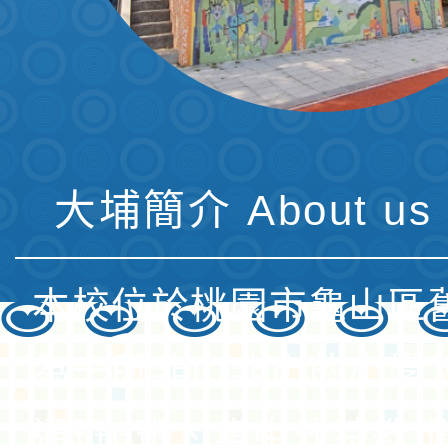
大埔簡介 About us 
本校位於桃園市龜山區
為一所非山非市的小學
通班6班、集中式特教班