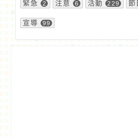
緊急
注意
活動
節
2
6
229
宣導
99