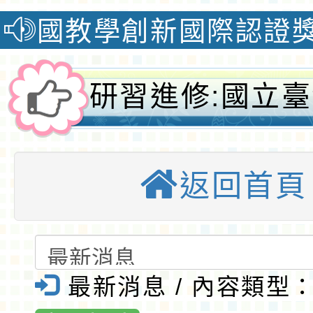
教學創新國際認證獎榮獲自然
研習進修:國立
大學辦理114
返回首頁
導向課室評量資
暨推廣計畫」素
評量實作工作坊
最新消息 / 內容類型