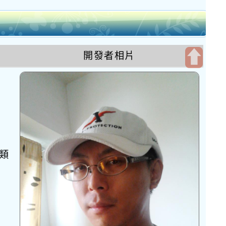
開發者相片
開
啟
上
方
區
塊
類