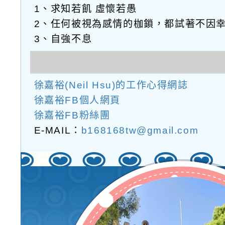
1、求知若飢 虛懷若愚
2、任何被視為感情的枷鎖，都試著不因
3、自強不息
徐嘉裕(Neil Hsu)的工作心得網誌
徐嘉裕FB個人網頁
徐嘉裕FB粉絲團
E-MAIL：
b168168tw@gmail.com