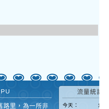
 PU
流量統計
舊路里，為一所非
今天：
144