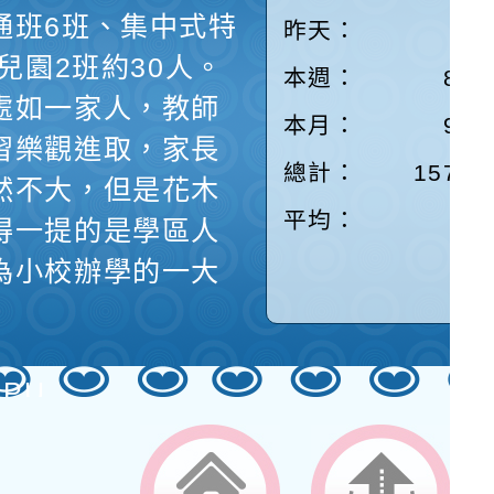
通班6班、集中式特
昨天：
87
兒園2班約30人。
本週：
830
處如一家人，教師
本月：
979
習樂觀進取，家長
總計：
15771
然不大，但是花木
平均：
7
得一提的是學區人
為小校辦學的一大
 PU
舊路里，為一所非