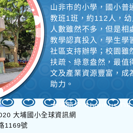
山非市的小學，國小普
教班1班，約112人，幼
人數雖然不多，但是相
教學認真投入，學生學
社區支持辦學；校園雖
扶疏、綠意盎然，最值
文及產業資源豐富，成
助力。
大埔簡介 About us DA
020
大埔國小全球資訊網
本校位於桃園市龜山區
1169號