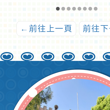
賽
實施要點公告
會辦理「
國閱讀
藝競
←
前往上一頁
前往下