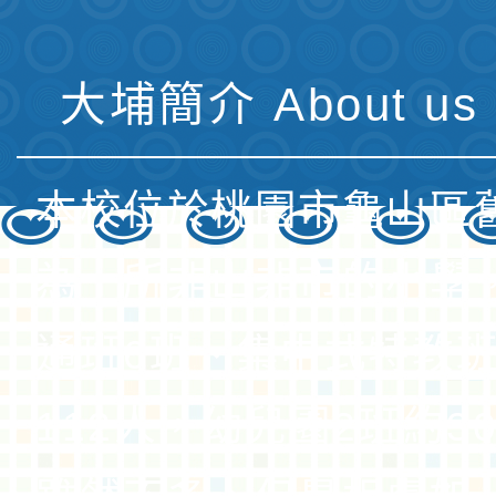
大埔簡介 About us 
本校位於桃園市龜山區
為一所非山非市的小學
通班6班、集中式特教班
112人，幼兒園2班約3