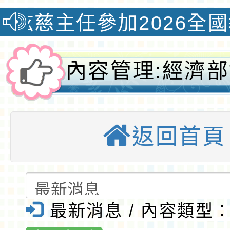
任參加2026全國教學創新
內容管理:經濟
業園區服務中心
返回首頁
遭海域水深危險
從事水上活動，
園區鄰近水域戲
最新消息 / 內容類型