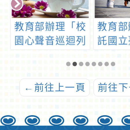
場
教育部辦理「校
教育部
：
園心聲音巡迴列
託國立
車展」
大學辦
的
年度山
到
廣實施
←
前往上一頁
前往下
片
山野教
)
子教師