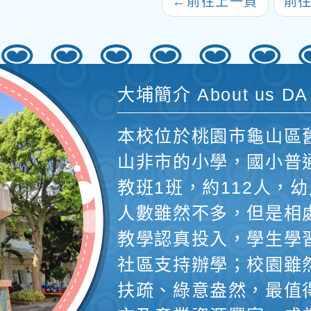
←
前往上一頁
前
（
大埔簡介 About us DA
本校位於桃園市龜山區
山非市的小學，國小普
教班1班，約112人，幼
人數雖然不多，但是相
教學認真投入，學生學
社區支持辦學；校園雖
扶疏、綠意盎然，最值