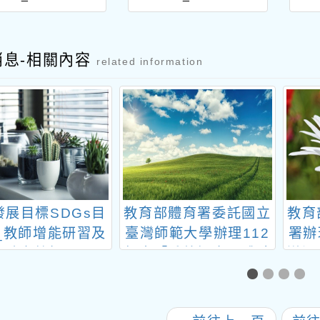
消息-相關內容
related information
發展目標SDGs目
教育部體育署委託國立
教育
3_教師增能研習及
臺灣師範大學辦理112
署辦
埠踏查教師研習
年度「戶外探索：體驗
道漫
參與、挑戰樂趣、跨域
徵文
創新計畫」戶外探索師
件比
資增能研習活動
參與