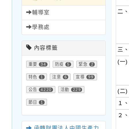
二
輔導室
學務處
內容標籤
三
(一)
重要
防疫
緊急
34
5
2
特色
注意
宣導
1
6
99
公告
活動
4220
229
(二)
節日
1
１
２
函轉財團法人中國生產力