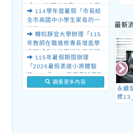
「115年獨木舟及SUP立槳
114學年度暑假「市長給
體驗營」及「115年划船體
全市高國中小學生家長的一
驗營」
最新
封信」
轉知靜宜大學辦理「115
年教師在職進修專長增能學
分班【戶外教育增能學分班
115年暑假期間辦理
課程】、【融合教育增能學
「2026暑假柔道小將體驗
分班】、【社會情緒學習
營」、「2026暑假足球運動
(SEL)增能學分班】、【人
觀看更多內容
營」及、「2026暑假排球小
權與法治教育增能學分
國教課綱-人權
臺北市立天文科學教育
永續
勇士體驗營」「2026暑假匹
班】」相關資訊
入各領域素養導
館115年寒假期間辦理
標1
克球體驗營」、「2026暑假
教學實作研習
「115年寒假天文營」
外
特殊需求學生運動發展潛能
系列活動
營 報名表單」活動