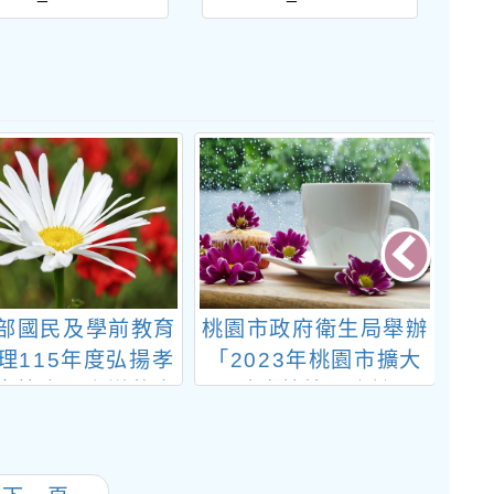
部國民及學前教育
桃園市政府衛生局舉辦
忠
理115年度弘揚孝
「2023年桃園市擴大
1
畫比賽、孝道故事
肺癌篩檢國際論
綠
比賽、Ü好攝影徵
賽及IUHOW薪傳
獎，共計4項比賽