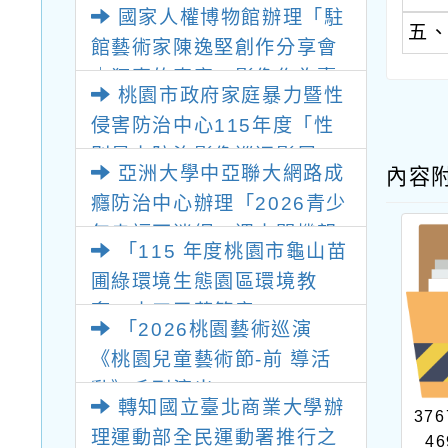
國家人權博物館辦理「駐
(防空)演習
五
館藝術家陳逸堅創作分享會
｜狂喜的真實－影像作為臺
桃園市政府家庭暴力暨性
灣國族心理的重演」講座報
侵害防治中心115年度「性
名資訊及海報1份
別暴力防治影像巡迴影展」
亞洲大學中亞聯大網路成
內容
活動計畫書及海報各1份
癮防治中心辦理「2026青少
年幸福不迷網：週末關機親
「115 年度桃園市龜山苗
子營隊」
圃綠環境生態園區環境教
育」志工召募簡章
「2026桃園藝術巡演
《桃園兒童藝術節-前 導活
動》系列演出」
轉知國立臺北商業大學辦
376
理運動部全民運動署推行之
46