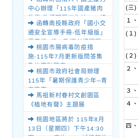
(三)
中心辦理「115年國產豬肉
教學 教師研習工作坊」，請
１
函轉南投縣政府「國小交
轉知所屬報名參加，請查
通安全宣導手冊-低年級版」
(１)
照。
電子檔1份，歡迎老師閱覽。
桃園市腸病毒防疫措
(２)
施-115年7月更新版問答集
及修正對照表。
２
桃園市政府社會局辦理
115年「暑期保護青少年─青
春專案」
３
馬祖新村眷村文創園區
４
《植地有聲》主題展
桃園地區將於 115年8月
四
13日（星期四）下午14:30
至 15:00實施2026城鎮韌性