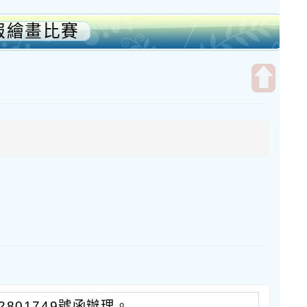
報繪畫比賽
開
啟
上
方
區
塊
2801749號函辦理。