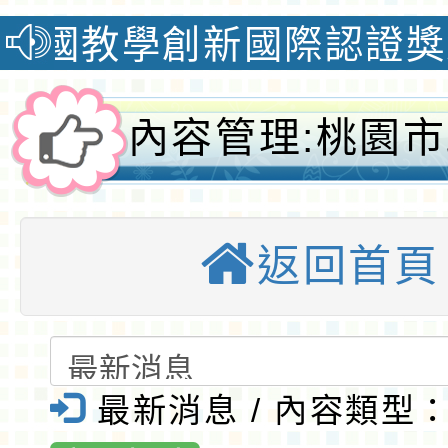
學創新國際認證獎榮獲自然科
內容管理:桃園
方稅務局115
返回首頁
任務：租稅PLA
體驗營」租稅夏
動海報及辦法-
最新消息 / 內容類型