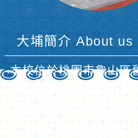
大埔簡介 About us 
本校位於桃園市龜山區
為一所非山非市的小學
通班6班、集中式特教班
112人，幼兒園2班約3