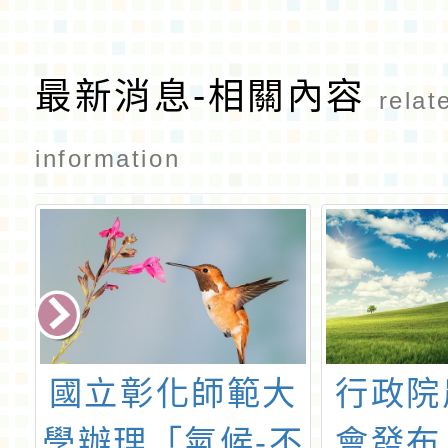
CH9
CH7
最新消息-相關內容
relat
information
校
國立彰化師範大
行政院
作
學辦理「氣候-不
會發布