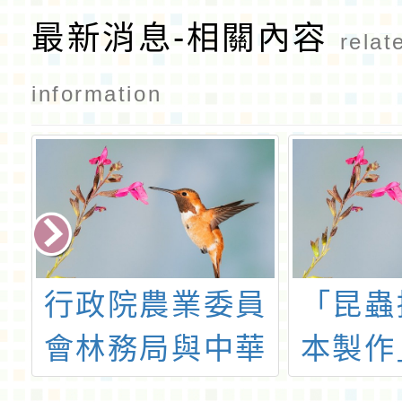
最新消息-相關內容
relat
information
員
「昆蟲採集與標
中華民
華
本製作」專業研
育學
保
習
「『森