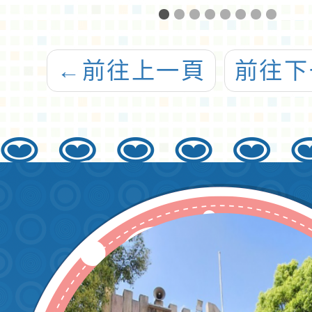
FSC
樣
教課
←
前往上一頁
前往下
畫
「202
森林密
研習