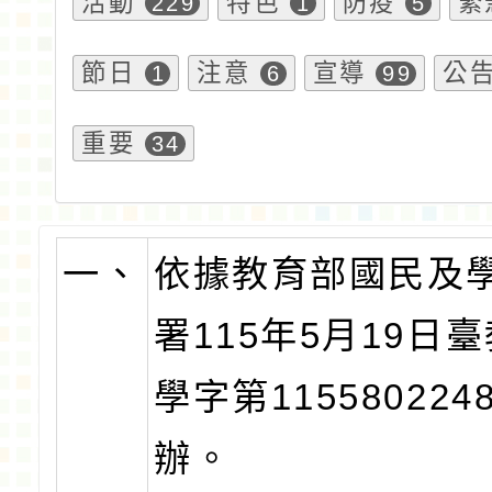
活動
特色
防疫
緊
229
1
5
節日
注意
宣導
公
1
6
99
重要
34
一、
依據教育部國民及
署115年5月19日
學字第115580224
辦。