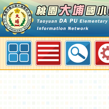
有關近期疑似不肖人士假冒公司行
款或募捐名義進行詐騙一案-桃園大
網