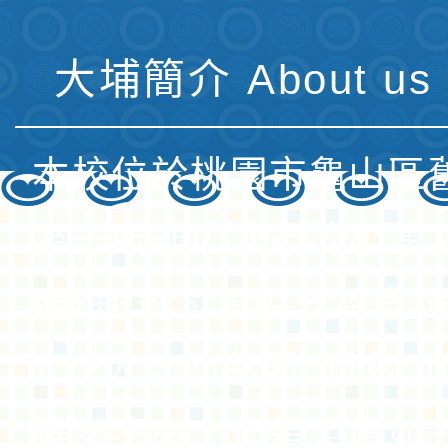
大埔簡介 About us 
本校位於桃園市龜山區
為一所非山非市的小學
通班6班、集中式特教班
112人，幼兒園2班約3
雖然不多，但是相處如