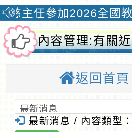
參加2026全國教學創新國
內容管理:有關
不肖人士假冒公
返回首頁
企圖以公益捐款
名義進行詐騙一
大埔國小全球資
最新消息 / 內容類型