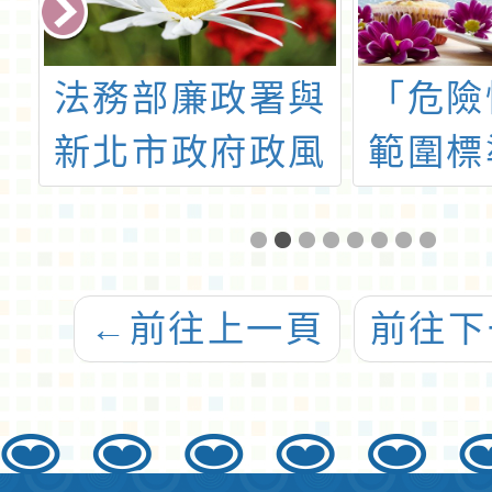
人
法務部廉政署與
「危險
新北市政府政風
範圍標
處合作推出「守
條修
護誠之寶」
PaGamO線上遊
←
前往上一頁
前往下
戲