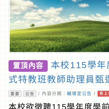
本校115學
置頂內容
式特教班教師助理員甄
/ 內容分類：
輔導室公告
/
重要
公告
有上
本校欲徵聘115學年度學