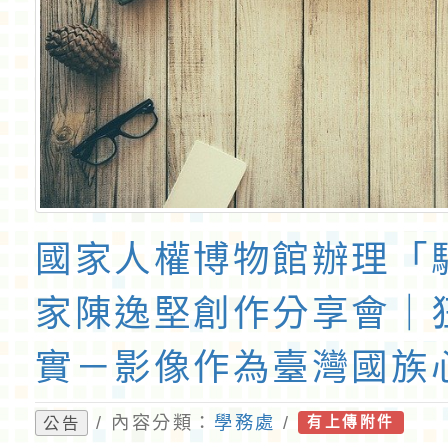
國家人權博物館辦理「
家陳逸堅創作分享會｜
實－影像作為臺灣國族
演」講座報名資訊及海
/ 內容分類：
學務處
/
公告
有上傳附件