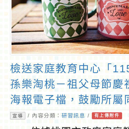
檢送家庭教育中心「11
孫樂淘桃－祖父母節慶
海報電子檔，鼓勵所屬
屬機關（構）、學校、
/ 內容分類：
研習訊息
/
宣導
有上傳附件