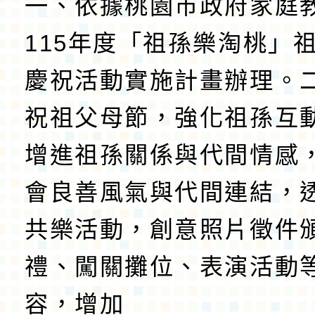
報名參加，請查照
一、依據桃園市政府家庭
115年度「祖孫樂淘桃」
慶祝活動實施計畫辦理。
祝祖父母節，強化祖孫互
增進祖孫關係與代間情感
會良善風氣與代間連結，
共樂活動，創意照片徵件
禮、闖關攤位、表演活動
容，增加