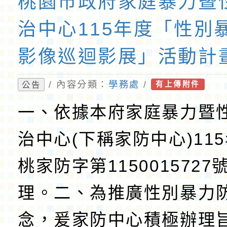
桃園市政府家庭暴力暨
治中心115年度「性別
影像巡迴影展」活動計
報各1份
/ 內容分類：
學務處
/
公告
有上傳附件
一、依據本府家庭暴力暨
治中心(下稱家防中心)115
桃家防字第1150015727
理。二、為推廣性別暴力
念，爰家防中心積極辦理