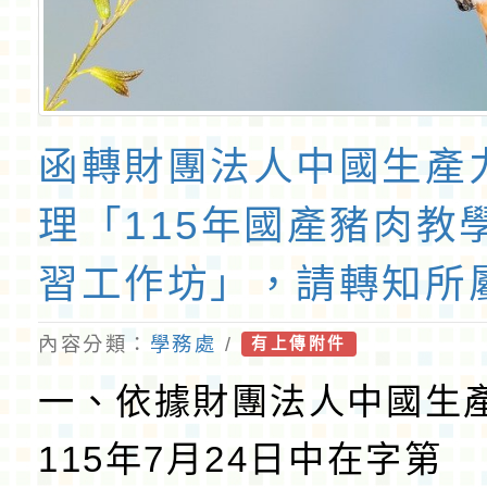
函轉財團法人中國生產
理「115年國產豬肉教
習工作坊」，請轉知所
加，請查照。
內容分類：
學務處
/
有上傳附件
一、依據財團法人中國生
115年7月24日中在字第