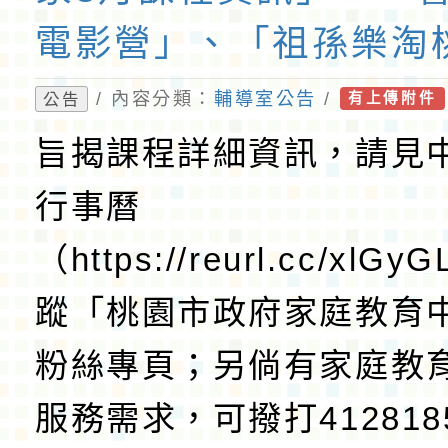
電影營」、「祖孫樂淘
「愛『原原』不絕-親
/ 內容分類：
輔導室公告
/
公告
有上傳附件
樂會」、「邁向下一站
旨揭課程詳細資訊，請見
講座及成長團體」海報
行事曆
（https://reurl.cc/xlG
蹤「桃園市政府家庭教育中
粉絲專頁；另倘有家庭教
服務需求，可撥打41281