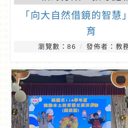
「向大自然借鏡的智慧
育
瀏覽數：86
發佈者：教