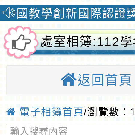
學創新國際認證獎榮獲自然
處室相簿:112
校志工團隊-桃
返回首頁
小
電子相簿首頁
/瀏覽數：1