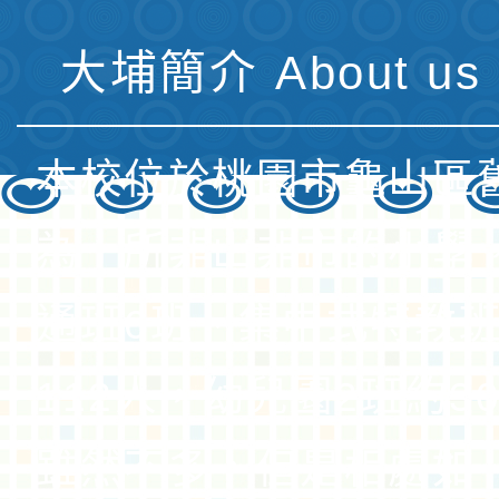
大埔簡介 About us 
本校位於桃園市龜山區
為一所非山非市的小學
通班6班、集中式特教班
112人，幼兒園2班約3
雖然不多，但是相處如